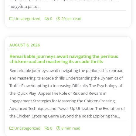
παιχνίδια με το…
Uncategorized
0
20 sec read
AUGUST 6, 2026
Remarkable journeys await navigating the perilous
chickenroad and mastering its arcade thrills
Remarkable journeys await navigating the perilous chickenroad
and mastering its arcade thrills Understanding the Dynamics of
Traffic Flow Adapting to Increasing Difficulty The Psychology of
the 'Quick Play' Appeal The Role of Risk and Reward in
Engagement Strategies for Mastering the Chicken Crossing
Advanced Techniques and Power-Up Utilization The Evolution of
the Chicken Crossing Genre Beyond the Road: Exploring the…
Uncategorized
0
8 min read