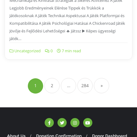
Mechanikája és Kihívásai Stratégiák a Sikeres Átvitelhez A Játék
Legjobb Eredményeinek Elérése Tippek és Trükkök a
Játékosoknak A Játék Technikai Aspektusai A Játék Platformjai és
Kompatibilitása A Játék Psichológiai Hatásai A Chickenroad Játék
Jövője és Fejlődési Lehetőségei 🔥 Játssz ▶️ Képes ügyességi
játék…
Uncategorized
0
7 min read
1
2
…
284
»
About Us
Donation Confirmation
Donor Dashboard