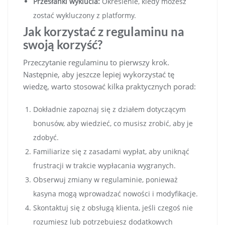
Przesłanki wyklucia:
Określenie, kiedy możesz
zostać wykluczony z platformy.
Jak korzystać z regulaminu na
swoją korzyść?
Przeczytanie regulaminu to pierwszy krok.
Następnie, aby jeszcze lepiej wykorzystać tę
wiedzę, warto stosować kilka praktycznych porad:
Dokładnie zapoznaj się z działem dotyczącym
bonusów, aby wiedzieć, co musisz zrobić, aby je
zdobyć.
Familiarize się z zasadami wypłat, aby uniknąć
frustracji w trakcie wypłacania wygranych.
Obserwuj zmiany w regulaminie, ponieważ
kasyna mogą wprowadzać nowości i modyfikacje.
Skontaktuj się z obsługą klienta, jeśli czegoś nie
rozumiesz lub potrzebujesz dodatkowych