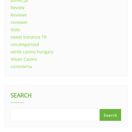
plinko_pl
Review
Reviewe
reviewer
Slots
sweet bonanza TR
Uncategorized
verde casino hungary
Vovan Casino
сателлиты
SEARCH
Search