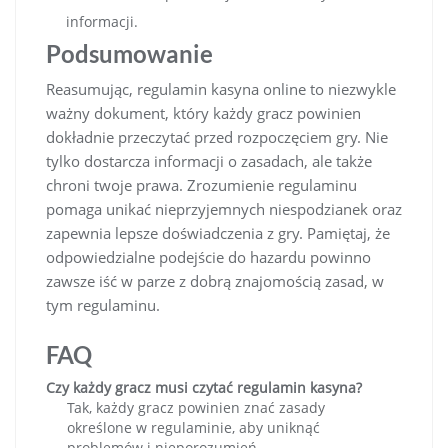
informacji.
Podsumowanie
Reasumując, regulamin kasyna online to niezwykle
ważny dokument, który każdy gracz powinien
dokładnie przeczytać przed rozpoczęciem gry. Nie
tylko dostarcza informacji o zasadach, ale także
chroni twoje prawa. Zrozumienie regulaminu
pomaga unikać nieprzyjemnych niespodzianek oraz
zapewnia lepsze doświadczenia z gry. Pamiętaj, że
odpowiedzialne podejście do hazardu powinno
zawsze iść w parze z dobrą znajomością zasad, w
tym regulaminu.
FAQ
Czy każdy gracz musi czytać regulamin kasyna?
Tak, każdy gracz powinien znać zasady
określone w regulaminie, aby uniknąć
problemów i nieporozumień.