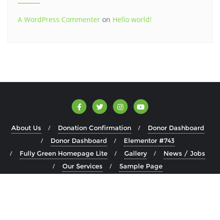
A WordPress Commenter
on
Hello world!
About Us
Donation Confirmation
Donor Dashboard
Donor Dashboard
Elementor #743
Fully Green Homepage Lite
Gallery
News / Jobs
Our Services
Sample Page
Copyright ©2026 TERRESTRIAL SEA-LINK RELIANCE
CORPORATION . All rights reserved.
Powered by
WordPress
&
Designed by
Bizberg Themes