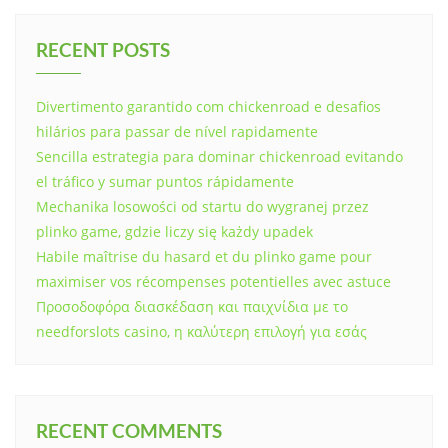
RECENT POSTS
Divertimento garantido com chickenroad e desafios
hilários para passar de nível rapidamente
Sencilla estrategia para dominar chickenroad evitando
el tráfico y sumar puntos rápidamente
Mechanika losowości od startu do wygranej przez
plinko game, gdzie liczy się każdy upadek
Habile maîtrise du hasard et du plinko game pour
maximiser vos récompenses potentielles avec astuce
Προσοδοφόρα διασκέδαση και παιχνίδια με το
needforslots casino, η καλύτερη επιλογή για εσάς
RECENT COMMENTS