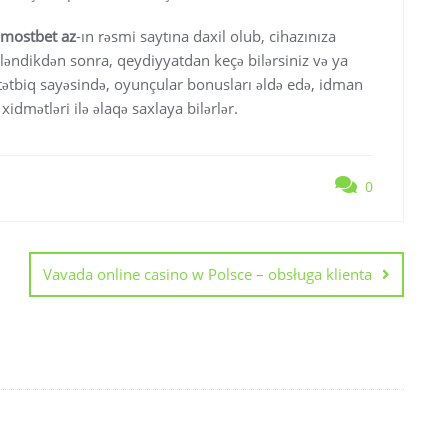
mostbet az
-ın rəsmi saytına daxil olub, cihazınıza
kləndikdən sonra, qeydiyyatdan keçə bilərsiniz və ya
 tətbiq sayəsində, oyunçular bonusları əldə edə, idman
idmətləri ilə əlaqə saxlaya bilərlər.
0
Vavada online casino w Polsce – obsługa klienta