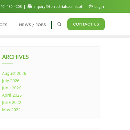
46) 489-4203
inquiry@terrestrialsealink.ph
Login
CONTACT US
CES
NEWS / JOBS
ARCHIVES
August 2026
July 2026
June 2026
April 2026
June 2022
May 2022