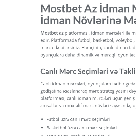
Mostbet Az İdman M
İdman Növlərinə M
Mostbet az
platforması, idman mərcələri ilə 
edir. Platformada futbol, basketbol, voleybol,
mərc edə bilərsiniz. Həmçinin, canlı idman t
oyunçulara daha dinamik və maraqlı oyun təcr
Canlı Mərc Seçimləri və Təkli
Canlı idman mərcələri, oyunçulara tədbir ge
gedişatına əsaslanaraq mərc strategiyasını dəy
platforması, canlı idman mərcələri üçün geniş s
əmsallar və müxtəlif mərc növləri sayəsində, 
Futbol üzrə canlı mərc seçimləri
Basketbol üzrə canlı mərc seçimləri