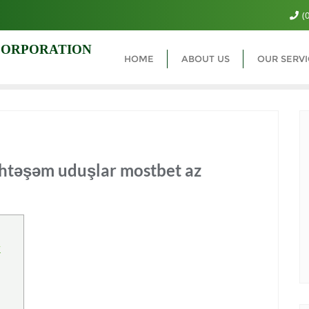
(0
 CORPORATION
HOME
ABOUT US
OUR SERVI
öhtəşəm uduşlar mostbet az
r