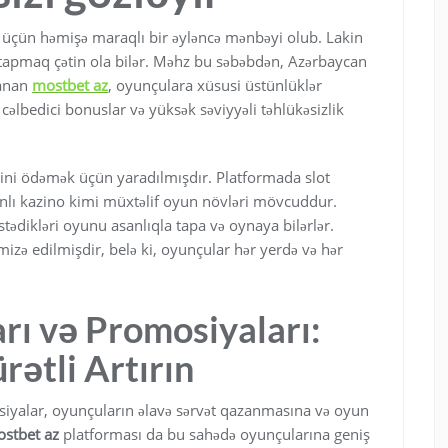
üçün həmişə maraqlı bir əyləncə mənbəyi olub. Lakin
a tapmaq çətin ola bilər. Məhz bu səbəbdən, Azərbaycan
zanan
mostbet az
, oyunçulara xüsusi üstünlüklər
cəlbedici bonuslar və yüksək səviyyəli təhlükəsizlik
rini ödəmək üçün yaradılmışdır. Platformada slot
canlı kazino kimi müxtəlif oyun növləri mövcuddur.
istədikləri oyunu asanlıqla tapa və oynaya bilərlər.
izə edilmişdir, belə ki, oyunçular hər yerdə və hər
rı və Promosiyaları:
ətli Artırın
iyalar, oyunçuların əlavə sərvət qazanmasına və oyun
stbet az
platforması da bu sahədə oyunçularına geniş