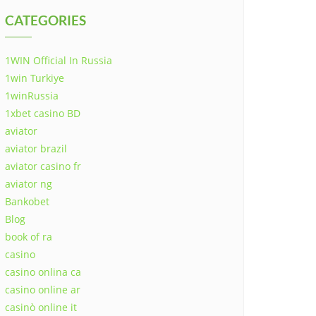
CATEGORIES
1WIN Official In Russia
1win Turkiye
1winRussia
1xbet casino BD
aviator
aviator brazil
aviator casino fr
aviator ng
Bankobet
Blog
book of ra
casino
casino onlina ca
casino online ar
casinò online it