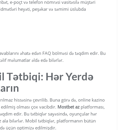
öhbət, e-poçt və telefon nömrəsi vasitəsilə müştəri
xidmətləri heyəti, peşəkar və səmimi üslubda
 cavablarını əhatə edən FAQ bölməsi də təqdim edir. Bu
if məlumatlar əldə edə bilərlər.
l Tətbiqi: Hər Yerdə
arın
ılmaz hissəsinə çevrilib. Buna görə də, online kazino
 edilmiş olması çox vacibdir.
Mostbet az
platforması,
təqdim edir. Bu tətbiqlər sayəsində, oyunçular hər
ala bilərlər. Mobil tətbiqlər, platformanın bütün
fadə üçün optimizə edilmişdir.