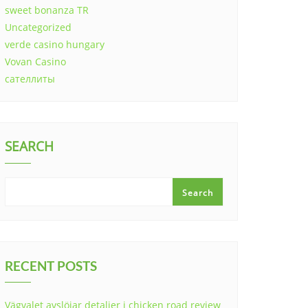
sweet bonanza TR
Uncategorized
verde casino hungary
Vovan Casino
сателлиты
SEARCH
Search
RECENT POSTS
Vägvalet avslöjar detaljer i chicken road review